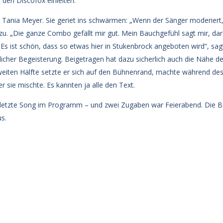
 den Discofox einleiten.
e Tania Meyer. Sie geriet ins schwärmen: „Wenn der Sänger moderiert,
u. „Die ganze Combo gefällt mir gut. Mein Bauchgefühl sagt mir, dara
„Es ist schön, dass so etwas hier in Stukenbrock angeboten wird“, sa
nglicher Begeisterung. Beigetragen hat dazu sicherlich auch die Nähe 
zweiten Hälfte setzte er sich auf den Bühnenrand, machte während des
r sie mischte. Es kannten ja alle den Text.
r letzte Song im Programm – und zwei Zugaben war Feierabend. Die B
s.