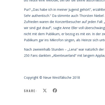
bis heute eine Melodie, bei der die Beine automatisch
Pur? „Das habe ich in meiner Jugend gehört“, erzählt
Sehr authentisch.“ Da stimmte auch Thorsten Niebel z
Zufrieden waren die Konzertbesucher auf jeden Fall: 
wir sind gut drauf“, sagte Anne Eller voll überschwä
nicht mit dem Publikum, er bezog es mit ein. In der 
Publikum gar ins Mikrofon singen, als Heinze sich unte
Nach zweieinhalb Stunden – „Lena“ war natürlich de
250 Fans dankten „Abenteuerland“ mit langem Applau
Copyright © Neue Westfälische 2018
SHARE: