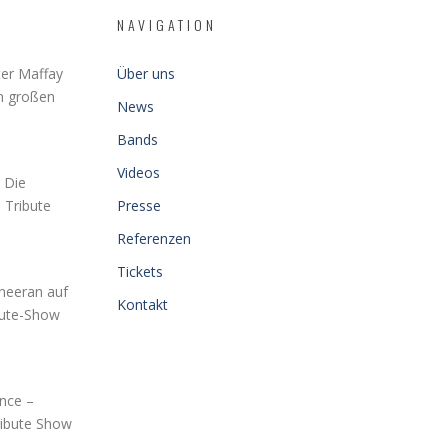
NAVIGATION
er Maffay
Über uns
en großen
News
Bands
Videos
 Die
 Tribute
Presse
Referenzen
Tickets
Sheeran auf
Kontakt
bute-Show
nce –
ibute Show