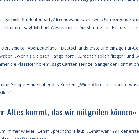
ur gespielt. Studentenparty? Irgendwann nach zwei Uhr morgens komm
fach laufen“, sagt Michael Westermeier. Die Stimme des Holters ist sc
. Dort spielte „Abenteuerland“, Deutschlands erste und einzige Pur-
aben: „Wenn sie diesen Tango hört“, „Drachen sollen fliegen“ und „Ab
mer die Klassiker hören“, sagt Carsten Heinze, Sänger der Formation.
ich eine Gruppe Frauen über das Konzert. „Wir hoffen, dass noch etwa
iker“.
hr Altes kommt, das wir mitgrölen können«
m immer wieder „Lena“-Sprechchöre laut. „Lena“ war 1991 der erste 