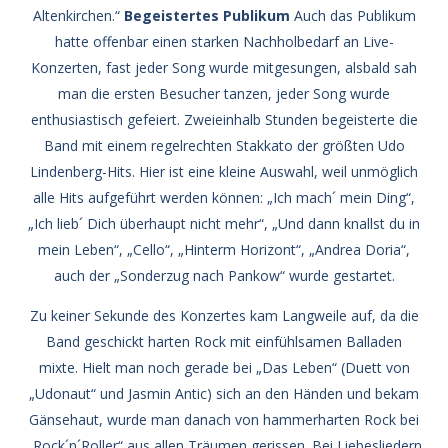
Altenkirchen.“
Begeistertes Publikum
Auch das Publikum
hatte offenbar einen starken Nachholbedarf an Live-
Konzerten, fast jeder Song wurde mitgesungen, alsbald sah
man die ersten Besucher tanzen, jeder Song wurde
enthusiastisch gefeiert. Zweieinhalb Stunden begeisterte die
Band mit einem regelrechten Stakkato der größten Udo
Lindenberg-Hits. Hier ist eine kleine Auswahl, weil unmöglich
alle Hits aufgeführt werden können: „Ich mach´ mein Ding“,
„Ich lieb´ Dich überhaupt nicht mehr“, „Und dann knallst du in
mein Leben“, „Cello“, „Hinterm Horizont“, „Andrea Doria“,
auch der „Sonderzug nach Pankow“ wurde gestartet.
Zu keiner Sekunde des Konzertes kam Langweile auf, da die
Band geschickt harten Rock mit einfühlsamen Balladen
mixte. Hielt man noch gerade bei „Das Leben“ (Duett von
„Udonaut“ und Jasmin Antic) sich an den Händen und bekam
Gänsehaut, wurde man danach von hammerharten Rock bei
„Rock´n´Roller“ aus allen Träumen gerissen. Bei Liebesliedern