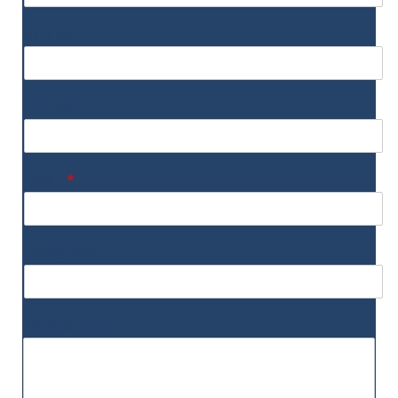
Straße
PLZ/Ort
Email
*
Homepage
Referenzen