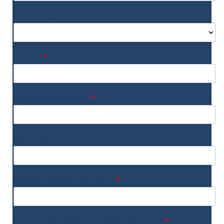
Art der Veranstaltung
Datum
*
Veranstaltungsort
*
Kapazität
Gage / Budget / Angebot
*
Kurze Information zur Veranstaltung
*