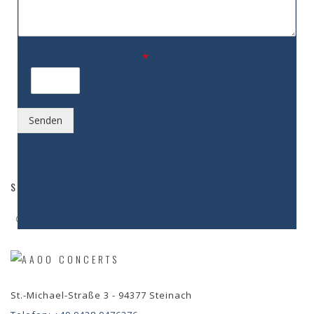
Individuelles Captcha
*
=
Senden
SHARE:
Coldplay
Coldplay Tribute
Shiver
St.-Michael-Straße 3 - 94377 Steinach